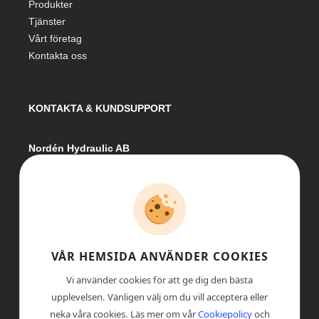
Produkter
Tjänster
Vårt företag
Kontakta oss
KONTAKTA & KUNDSUPPORT
Nordén Hydraulic AB
Hågesta 205
881 41 Sollefteå
Växel:
0620-161 41
E-post:
info@nordenhydraulic.se
Org-nr: 556531-8424
VÅR HEMSIDA ANVÄNDER COOKIES
Vi använder cookies för att ge dig den bästa
upplevelsen. Vänligen välj om du vill acceptera eller
neka våra cookies. Läs mer om vår
Cookiepolicy
och