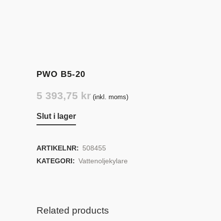
PWO B5-20
5 393,75
kr
(inkl. moms)
Slut i lager
ARTIKELNR:
508455
KATEGORI:
Vattenoljekylare
Related products