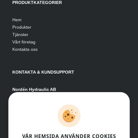
PRODUKTKATEGORIER
Hem
Produkter
Tjänster
Vårt företag
Kontakta oss
KONTAKTA & KUNDSUPPORT
Nordén Hydraulic AB
Hågesta 205
881 41 Sollefteå
Växel:
0620-161 41
E-post:
info@nordenhydraulic.se
Org-nr: 556531-8424
VÅR HEMSIDA ANVÄNDER COOKIES