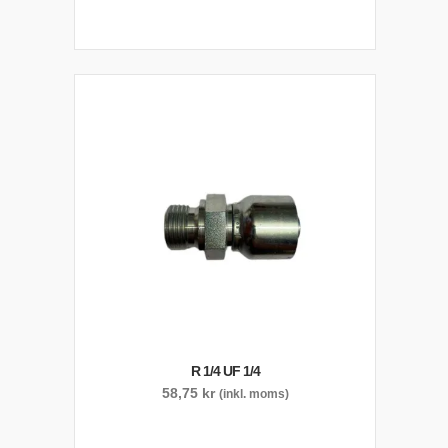
R 1/4 UF 1/4
58,75
kr
(inkl. moms)