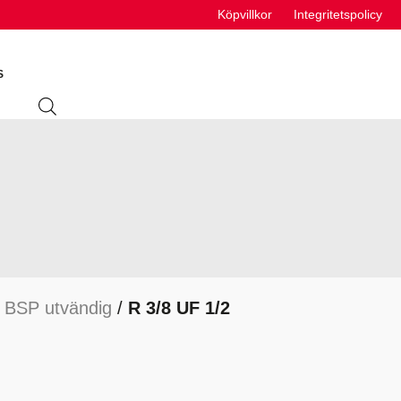
Köpvillkor
Integritetspolicy
S
ING
ABSORBENTER
R
VÄTSKEUTRUSTNING
S
/
BSP utvändig
/
R 3/8 UF 1/2
VÄTSKOR
K