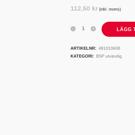
TYRSYSTEM
VENTILER
112,50
kr
(inkl. moms)
LJEKYLARE
LÄGG 
ARTIKELNR:
481010608
KATEGORI:
BSP utvändig