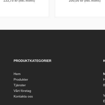
133,75
kr
200,00
kr
(inkl. moms)
(inkl. moms)
PRODUKTKATEGORIER
Hem
N
Produkter
H
Tjänster
8
Vårt företag
V
Kontakta oss
E