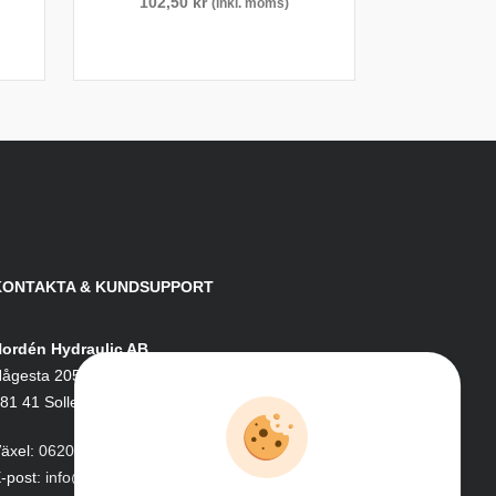
102,50
kr
(inkl. moms)
KONTAKTA & KUNDSUPPORT
ordén Hydraulic AB
ågesta 205
81 41 Sollefteå
äxel:
0620-161 41
-post:
info@nordenhydraulic.se