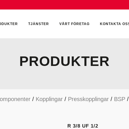
ODUKTER
TJÄNSTER
VÅRT FÖRETAG
KONTAKTA OS
PRODUKTER
CKUMULATORER
ELEKTRONIK
KEMI & SMÖRJN
ILTER
HYDRAULCYLINDRAR
KEMI
komponenter
/
Kopplingar
/
Presskopplingar
/
BSP
YDRAULIKTILLBEHÖR
HYDRAULMOTORER
YDRAULPUMPAR
HYDRAULTANKAR
YDRAULTÄTNINGAR
MÄTINSTRUMENT
R 3/8 UF 1/2