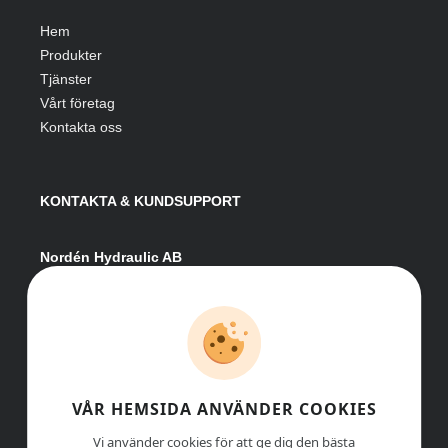
Hem
Produkter
Tjänster
Vårt företag
Kontakta oss
KONTAKTA & KUNDSUPPORT
Nordén Hydraulic AB
Hågesta 205
881 41 Sollefteå
Växel:
0620-161 41
E-post:
info@nordenhydraulic.se
Org-nr: 556531-8424
VÅR HEMSIDA ANVÄNDER COOKIES
Vi använder cookies för att ge dig den bästa