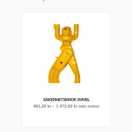
SÄKERHETSKROK SVIVEL
Prisintervall:
481,25
kr
–
1 472,50
kr
(inkl. moms)
481,25 kr
till
1