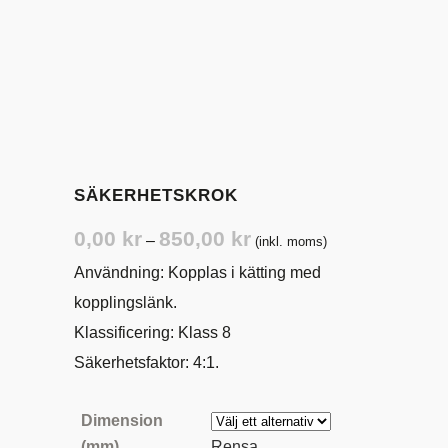
SÄKERHETSKROK
Prisintervall:
0,00
kr
850,00
kr
–
(inkl. moms)
0,00 kr
Användning: Kopplas i kätting med
till
kopplingslänk.
850,00 kr
Klassificering: Klass 8
Säkerhetsfaktor: 4:1.
Dimension
(mm)
Rensa