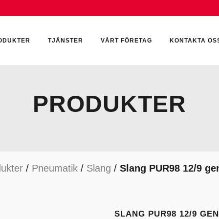
ODUKTER
TJÄNSTER
VÅRT FÖRETAG
KONTAKTA OS
PRODUKTER
CKUMULATORER
ELEKTRONIK
KEMI & SMÖRJN
ILTER
HYDRAULCYLINDRAR
KEMI
ukter
/
Pneumatik
/
Slang
/
Slang PUR98 12/9 ge
YDRAULIKTILLBEHÖR
HYDRAULMOTORER
YDRAULPUMPAR
HYDRAULTANKAR
YDRAULTÄTNINGAR
MÄTINSTRUMENT
SLANG PUR98 12/9 GE