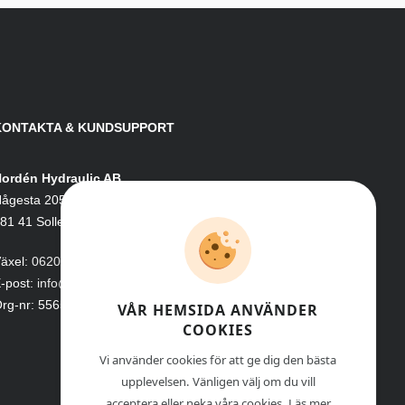
KONTAKTA & KUNDSUPPORT
ordén Hydraulic AB
ågesta 205
81 41 Sollefteå
äxel:
0620-161 41
-post:
info@nordenhydraulic.se
rg-nr: 556531-8424
VÅR HEMSIDA ANVÄNDER
COOKIES
Vi använder cookies för att ge dig den bästa
upplevelsen. Vänligen välj om du vill
acceptera eller neka våra cookies. Läs mer