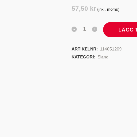
TYRSYSTEM
VENTILER
57,50
kr
(inkl. moms)
LJEKYLARE
LÄGG 
ARTIKELNR:
114051209
KATEGORI:
Slang