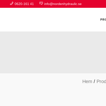
0620-161 41
info@nordenhydraulic.se
PR
A
F
Hem
/
Prod
H
H
H