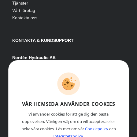
Tjänster
Vårt företag
Kontakta oss
KONTAKTA & KUNDSUPPORT
Nordén Hydraulic AB
Hågesta 205
881 41 Sollefteå
Växel:
0620-161 41
E-post:
info@nordenhydraulic.se
Org-nr: 556531-8424
VÅR HEMSIDA ANVÄNDER COOKIES
Vi använder cookies för att ge dig den bästa
upplevelsen. Vänligen välj om du vill acceptera eller
neka våra cookies. Läs mer om vår
Cookiepolicy
och
Integritetspolicy
.