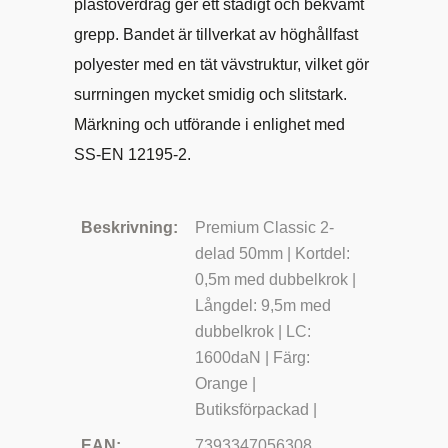
plastöverdrag ger ett stadigt och bekvämt
grepp. Bandet är tillverkat av höghållfast
polyester med en tät vävstruktur, vilket gör
surrningen mycket smidig och slitstark.
Märkning och utförande i enlighet med
SS-EN 12195-2.
Beskrivning:
Premium Classic 2-
delad 50mm | Kortdel:
0,5m med dubbelkrok |
Långdel: 9,5m med
dubbelkrok | LC:
1600daN | Färg:
Orange |
Butiksförpackad |
EAN:
7393347056308