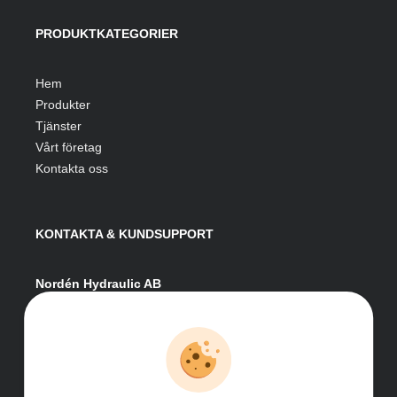
PRODUKTKATEGORIER
Hem
Produkter
Tjänster
Vårt företag
Kontakta oss
KONTAKTA & KUNDSUPPORT
Nordén Hydraulic AB
Hågesta 205
881 41 Sollefteå
Växel:
0620-161 41
E-post:
info@nordenhydraulic.se