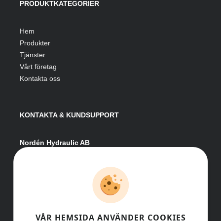
PRODUKTKATEGORIER
Hem
Produkter
Tjänster
Vårt företag
Kontakta oss
KONTAKTA & KUNDSUPPORT
Nordén Hydraulic AB
Hågesta 205
881 41 Sollefteå
Växel:
0620-161 41
E-post:
info@nordenhydraulic.se
Org-nr: 556531-8424
VÅR HEMSIDA ANVÄNDER COOKIES