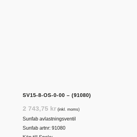
SV15-8-OS-0-00 – (91080)
2 743,75
kr
(inkl. moms)
Sunfab avlastningsventil
Sunfab artnr: 91080