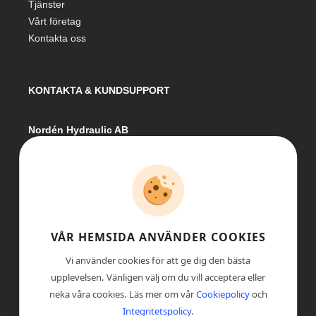
Tjänster
Vårt företag
Kontakta oss
KONTAKTA & KUNDSUPPORT
Nordén Hydraulic AB
Hågesta 205
881 41 Sollefteå
Växel:
0620-161 41
E-post:
info@nordenhydraulic.se
Org-nr: 556531-8424
VÅR HEMSIDA ANVÄNDER COOKIES
Vi använder cookies för att ge dig den bästa
upplevelsen. Vänligen välj om du vill acceptera eller
neka våra cookies. Läs mer om vår
Cookiepolicy
och
Integritetspolicy
.