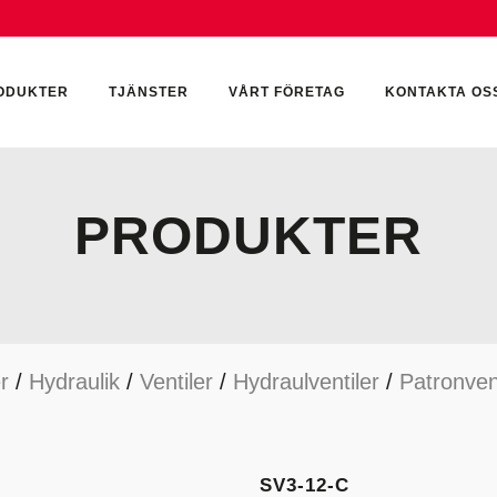
ODUKTER
TJÄNSTER
VÅRT FÖRETAG
KONTAKTA OS
PRODUKTER
CKUMULATORER
ELEKTRONIK
KEMI & SMÖRJN
ILTER
HYDRAULCYLINDRAR
KEMI
r
/
Hydraulik
/
Ventiler
/
Hydraulventiler
/
Patronvent
YDRAULIKTILLBEHÖR
HYDRAULMOTORER
YDRAULPUMPAR
HYDRAULTANKAR
YDRAULTÄTNINGAR
MÄTINSTRUMENT
SV3-12-C