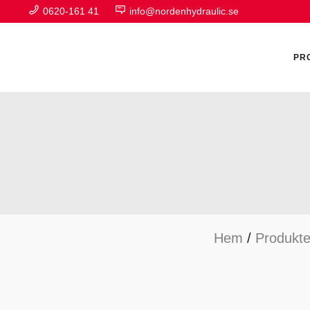
0620-161 41
info@nordenhydraulic.se
PR
A
F
Hem
/
Produkte
H
H
H