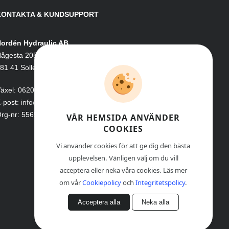
KONTAKTA & KUNDSUPPORT
ordén Hydraulic AB
ågesta 205
81 41 Sollefteå
äxel:
0620-161 41
-post:
info@nordenhydraulic.se
rg-nr: 556531-8424
VÅR HEMSIDA ANVÄNDER
COOKIES
Vi använder cookies för att ge dig den bästa
upplevelsen. Vänligen välj om du vill
acceptera eller neka våra cookies. Läs mer
om vår
Cookiepolicy
och
Integritetspolicy
.
Acceptera alla
Neka alla