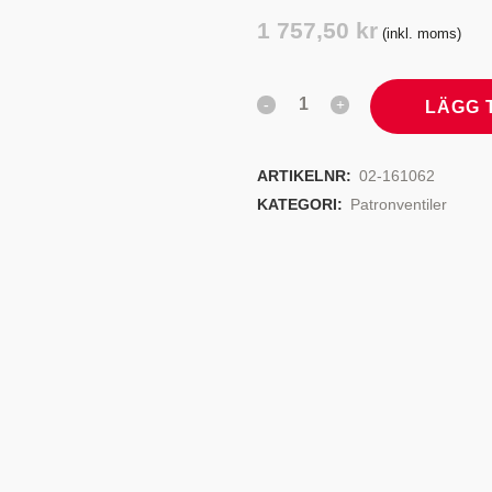
TYRSYSTEM
VENTILER
1 757,50
kr
(inkl. moms)
LJEKYLARE
LÄGG 
ARTIKELNR:
02-161062
KATEGORI:
Patronventiler