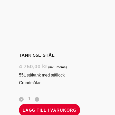
TANK 55L STÅL
4 750,00
kr
(inkl. moms)
55L ståltank med stållock
Grundmålad
LÄGG TILL I VARUKORG