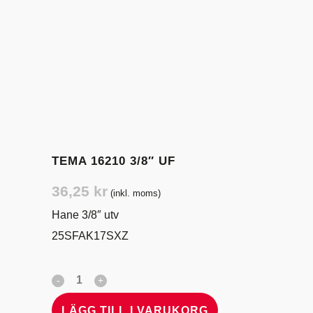
TEMA 16210 3/8″ UF
36,25
kr
(inkl. moms)
Hane 3/8″ utv
25SFAK17SXZ
LÄGG TILL I VARUKORG