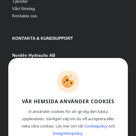
Tjänster
Vårt företag
Kontakta oss
KONTAKTA & KUNDSUPPORT
Nordén Hydraulic AB
Hågesta 205
881 41 Sollefteå
Växel:
0620-161 41
E-post:
info@nordenhydraulic.se
Org-nr: 556531-8424
VÅR HEMSIDA ANVÄNDER COOKIES
Vi använder cookies för att ge dig den bästa
upplevelsen. Vänligen välj om du vill acceptera eller
neka våra cookies. Läs mer om vår
Cookiepolicy
och
Integritetspolicy
.