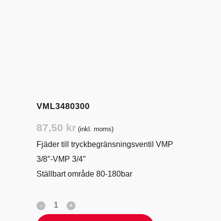
VML3480300
87,50
kr
(inkl. moms)
Fjäder till tryckbegränsningsventil VMP
3/8″-VMP 3/4″
Ställbart område 80-180bar