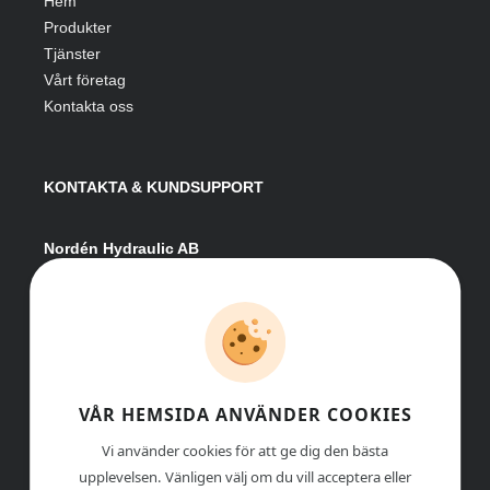
Hem
Produkter
Tjänster
Vårt företag
Kontakta oss
KONTAKTA & KUNDSUPPORT
Nordén Hydraulic AB
Hågesta 205
881 41 Sollefteå
Växel:
0620-161 41
E-post:
info@nordenhydraulic.se
Org-nr: 556531-8424
VÅR HEMSIDA ANVÄNDER COOKIES
Vi använder cookies för att ge dig den bästa
upplevelsen. Vänligen välj om du vill acceptera eller