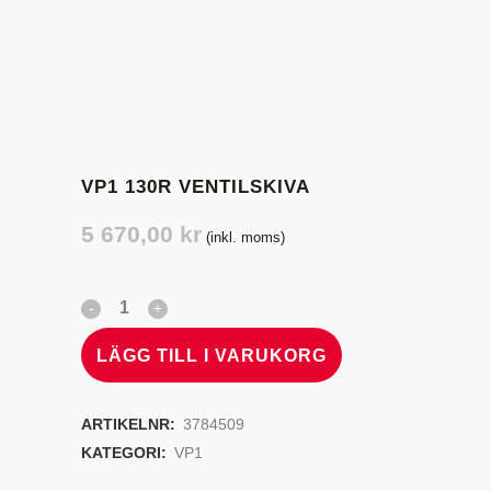
VP1 130R VENTILSKIVA
5 670,00
kr
(inkl. moms)
LÄGG TILL I VARUKORG
ARTIKELNR:
3784509
KATEGORI:
VP1