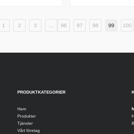
1
2
3
…
96
97
98
99
100
PRODUKTKATEGORIER
Hem
N
Produkter
H
Tjänster
8
Vårt företag