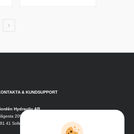
KONTAKTA & KUNDSUPPORT
ordén Hydraulic AB
ågesta 205
81 41 Sollefteå