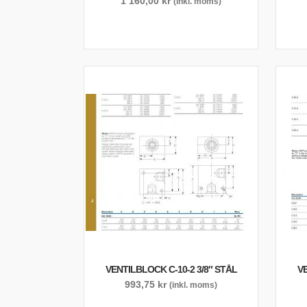
1 160,00
kr
(inkl. moms)
VENTILBLOCK C-10-2 3/8″ STÅL
VE
993,75
kr
(inkl. moms)