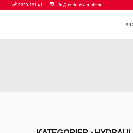
0620-161 41
info@nordenhydraulic.se
PR
A
F
H
H
H
KATEGORIER - HYDRAUL