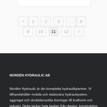
till
1
312,50 kr
1
2
3
…
8
9
10
11
12
NORDÉN HYDRAULIC AB
Nordén Hydraulic är din kompletta hydraulikpartner. Vi
tillhandahåller mobila och stationära hydraulsystem,
aggregat och skräddarsydda lösningar till kraftverk och
industri. Detta täcker hela kedjan från design, konstruktion