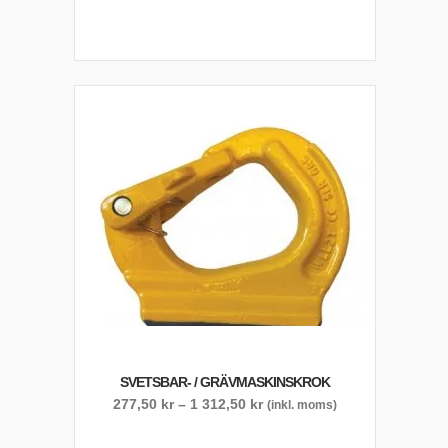
843,75 kr
till
1
743,75 kr
SVETSBAR- / GRÄVMASKINSKROK
Prisintervall:
277,50
kr
–
1 312,50
kr
(inkl. moms)
277,50 kr