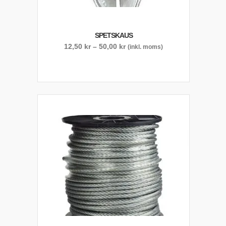
SPETSKAUS
Prisintervall:
12,50
kr
–
50,00
kr
(inkl. moms)
12,50 kr
till
50,00 kr