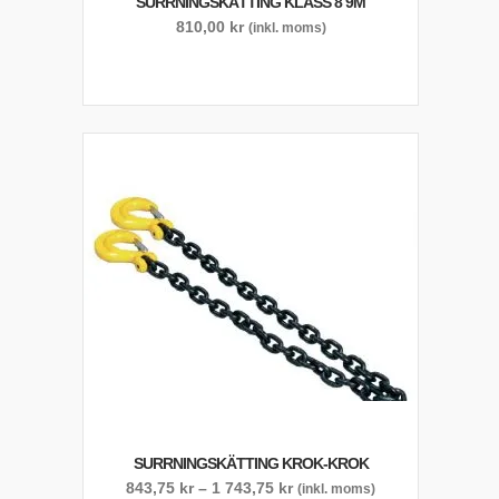
SURRNINGSKÄTTING KLASS 8 9M
810,00
kr
(inkl. moms)
SURRNINGSKÄTTING KROK-KROK
Prisintervall:
843,75
kr
–
1 743,75
kr
(inkl. moms)