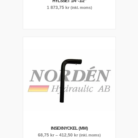
HYLSSET 1/4″-1/2″
1 873,75
kr
(inkl. moms)
INSEXNYCKEL (MM)
Prisintervall:
68,75
kr
–
412,50
kr
(inkl. moms)