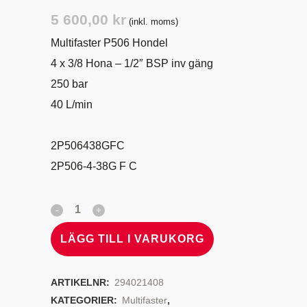
5 600,00
kr
(inkl. moms)
Multifaster P506 Hondel
4 x 3/8 Hona – 1/2″ BSP inv gäng
250 bar
40 L/min
2P506438GFC
2P506-4-38G F C
LÄGG TILL I VARUKORG
ARTIKELNR:
294021408
KATEGORIER:
Multifaster
,