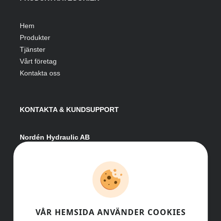
Hem
Produkter
Tjänster
Vårt företag
Kontakta oss
KONTAKTA & KUNDSUPPORT
Nordén Hydraulic AB
Hågesta 205
881 41 Sollefteå
Växel:
0620-161 41
E-post:
info@nordenhydraulic.se
Org-nr: 556531-8424
VÅR HEMSIDA ANVÄNDER COOKIES