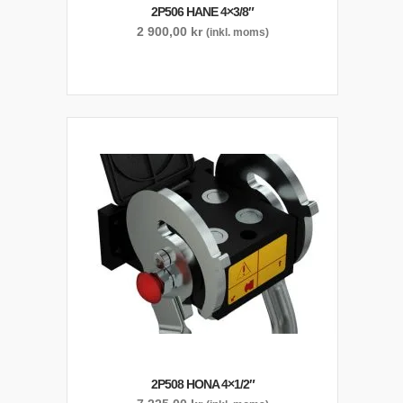
2P506 HANE 4×3/8″
2 900,00
kr
(inkl. moms)
2P508 HONA 4×1/2″