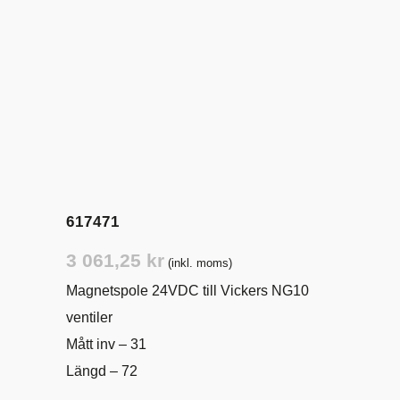
617471
3 061,25
kr
(inkl. moms)
Magnetspole 24VDC till Vickers NG10
ventiler
Mått inv – 31
Längd – 72