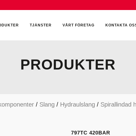
ODUKTER
TJÄNSTER
VÅRT FÖRETAG
KONTAKTA OS
PRODUKTER
CKUMULATORER
ELEKTRONIK
KEMI & SMÖRJN
ILTER
HYDRAULCYLINDRAR
KEMI
komponenter
/
Slang
/
Hydraulslang
/
Spirallindad 
YDRAULIKTILLBEHÖR
HYDRAULMOTORER
YDRAULPUMPAR
HYDRAULTANKAR
YDRAULTÄTNINGAR
MÄTINSTRUMENT
797TC 420BAR