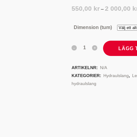
TYRSYSTEM
VENTILER
550,00
kr
2 000,00
k
–
LJEKYLARE
Dimension (tum)
LÄGG 
ARTIKELNR:
N/A
KATEGORIER:
Hydraulslang
,
Le
hydraulslang