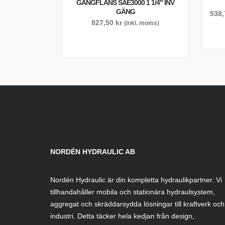
GÄNGFLÄNS SAE3000 1 1/4″ INV
GÄNG
538
827,50
kr
(inkl. moms)
NORDÉN HYDRAULIC AB
Nordén Hydraulic är din kompletta hydraulikpartner. Vi
tillhandahåller mobila och stationära hydraulsystem,
aggregat och skräddarsydda lösningar till kraftverk och
industri. Detta täcker hela kedjan från design,