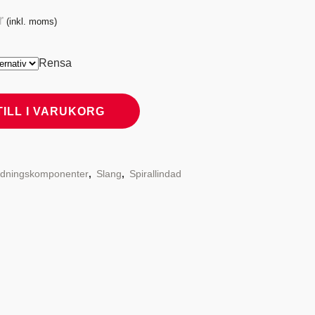
Prisintervall:
r
(inkl. moms)
550,00 kr
till
Rensa
2
000,00 kr
TILL I VARUKORG
dningskomponenter
,
Slang
,
Spirallindad