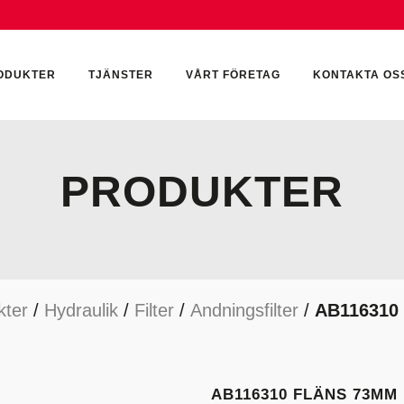
ODUKTER
TJÄNSTER
VÅRT FÖRETAG
KONTAKTA OS
PRODUKTER
CKUMULATORER
ELEKTRONIK
KEMI & SMÖRJN
ILTER
HYDRAULCYLINDRAR
KEMI
kter
/
Hydraulik
/
Filter
/
Andningsfilter
/
AB116310
YDRAULIKTILLBEHÖR
HYDRAULMOTORER
YDRAULPUMPAR
HYDRAULTANKAR
YDRAULTÄTNINGAR
MÄTINSTRUMENT
AB116310 FLÄNS 73MM