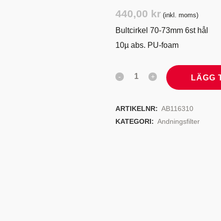
TYRSYSTEM
VENTILER
440,00
kr
(inkl. moms)
LJEKYLARE
Bultcirkel 70-73mm 6st hål
10µ abs. PU-foam
LÄGG 
ARTIKELNR:
AB116310
KATEGORI:
Andningsfilter