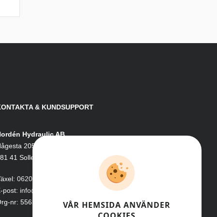
KONTAKTA & KUNDSUPPORT
ordén Hydraulic AB
ågesta 205
81 41 Sollefteå
äxel:
0620-161 41
-post:
info@nordenhydraulic.se
rg-nr: 556531-8424
VÅR HEMSIDA ANVÄNDER
COOKIES