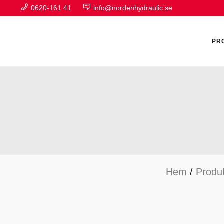
0620-161 41
info@nordenhydraulic.se
PR
A
F
Hem
/
Produ
H
H
H