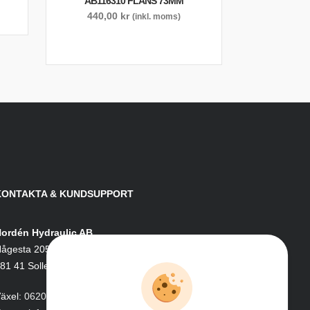
AB116310 FLÄNS 73MM
440,00
kr
(inkl. moms)
KONTAKTA & KUNDSUPPORT
ordén Hydraulic AB
ågesta 205
81 41 Sollefteå
äxel:
0620-161 41