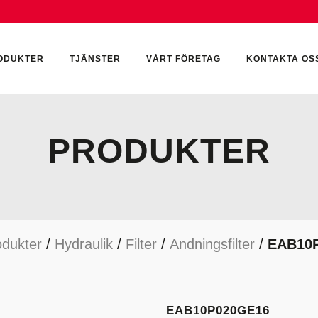
ODUKTER
TJÄNSTER
VÅRT FÖRETAG
KONTAKTA OS
PRODUKTER
CKUMULATORER
ELEKTRONIK
KEMI & SMÖRJN
ILTER
HYDRAULCYLINDRAR
KEMI
odukter
/
Hydraulik
/
Filter
/
Andningsfilter
/
EAB10
YDRAULIKTILLBEHÖR
HYDRAULMOTORER
YDRAULPUMPAR
HYDRAULTANKAR
YDRAULTÄTNINGAR
MÄTINSTRUMENT
EAB10P020GE16