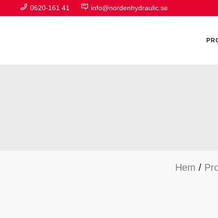
0620-161 41
info@nordenhydraulic.se
PR
A
F
Hem
/
Pr
H
H
H