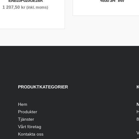
EAB10P020GE16A
4930 3/4″ INV
1 207,50
kr
(inkl. moms)
PRODUKTKATEGORIER
Hem
N
Produkter
H
Tjänster
8
Vårt företag
V
Kontakta oss