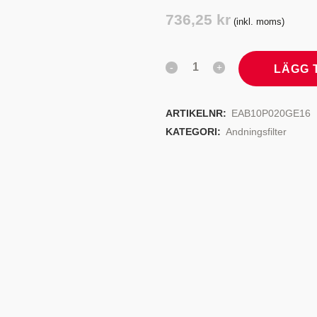
TYRSYSTEM
VENTILER
736,25
kr
(inkl. moms)
LJEKYLARE
LÄGG 
ARTIKELNR:
EAB10P020GE16
KATEGORI:
Andningsfilter