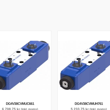
DG4V38CVMUC661
DG4V38CVMUH761
6 708,75
kr
5 233,75
kr
(inkl. moms)
(inkl. moms)