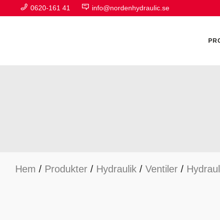
0620-161 41
info@nordenhydraulic.se
PR
A
F
Hem
/
Produkter
/
Hydraulik
/
Ventiler
/
Hydraul
H
H
H