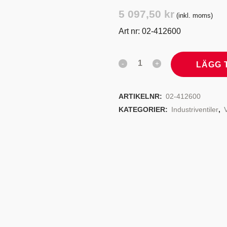
TYRSYSTEM
VENTILER
5 097,50
kr
(inkl. moms)
LJEKYLARE
Art nr: 02-412600
LÄGG 
ARTIKELNR:
02-412600
KATEGORIER:
Industriventiler
,