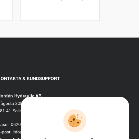
KONTAKTA & KUNDSUPPORT
ordén Hydraulic AB
ågesta 205
81 41 Sollefteå
äxel:
0620-161 41
-post:
info@nordenhydraulic.se