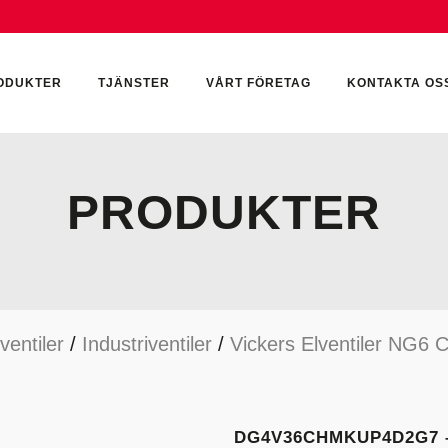
ODUKTER
TJÄNSTER
VÅRT FÖRETAG
KONTAKTA OS
PRODUKTER
CKUMULATORER
ELEKTRONIK
KEMI & SMÖRJN
ILTER
HYDRAULCYLINDRAR
KEMI
ventiler
/
Industriventiler
/
Vickers Elventiler NG6 
YDRAULIKTILLBEHÖR
HYDRAULMOTORER
YDRAULPUMPAR
HYDRAULTANKAR
YDRAULTÄTNINGAR
MÄTINSTRUMENT
DG4V36CHMKUP4D2G7 –