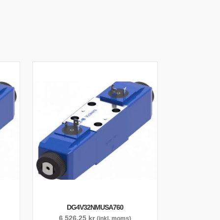
DG4V32NMUSA760
6 526,25
kr
(inkl. moms)