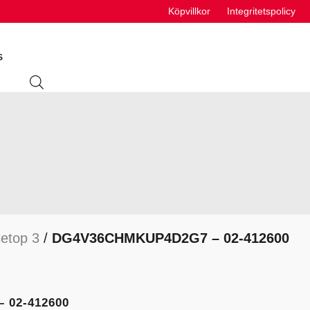
Köpvillkor
Integritetspolicy
S
ING
ABSORBENTER
R
VÄTSKEUTRUSTNING
S
Cetop 3
/
DG4V36CHMKUP4D2G7 – 02-412600
VÄTSKOR
K
 02-412600