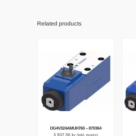
Related products
DG4V324AMUH760 – 870364
3 937,50
kr
(inkl. moms)