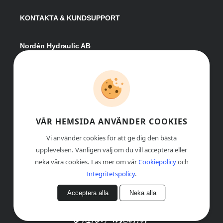
KONTAKTA & KUNDSUPPORT
Nordén Hydraulic AB
Hågesta 205
881 41 Sollefteå
Växel:
0620-161 41
E-post:
info@nordenhydraulic.se
Org-nr: 556531-8424
VÅR HEMSIDA ANVÄNDER COOKIES
Vi använder cookies för att ge dig den bästa
upplevelsen. Vänligen välj om du vill acceptera eller
neka våra cookies. Läs mer om vår
Cookiepolicy
och
Integritetspolicy
.
Acceptera alla
Neka alla
© COPYRIGHT
, NORDÉN HYDRAULIC AB