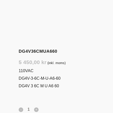
DG4V36CMUA660
5 450,00
kr
(inkl. moms)
110VAC
DG4V-3-6C-M-U-A6-60
DG4V 3 6C M U A6 60