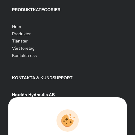
PRODUKTKATEGORIER
Hem
Produkter
Tjänster
Vårt företag
Kontakta oss
KONTAKTA & KUNDSUPPORT
Nordén Hydraulic AB
Hågesta 205
881 41 Sollefteå
Växel:
0620-161 41
E-post:
info@nordenhydraulic.se