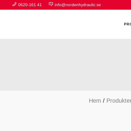
0620-161 41
info@nordenhydraulic.se
PR
A
F
Hem
/
Produkte
H
H
H