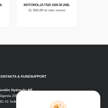
8L
MOTOROLJA T520 10W-30 208L
11 500,00
kr
(inkl. moms)
KONTAKTA & KUNDSUPPORT
ordén Hydraulic AB
ågesta 205
81 41 Sollefteå