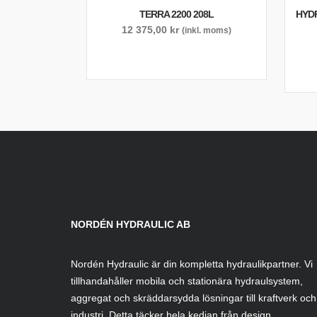
TERRA 2200 208L
HYD
12 375,00
kr
(inkl. moms)
NORDÉN HYDRAULIC AB
Nordén Hydraulic är din kompletta hydraulikpartner. Vi
tillhandahåller mobila och stationära hydraulsystem,
aggregat och skräddarsydda lösningar till kraftverk och
industri. Detta täcker hela kedjan från design,