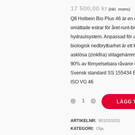
TYRSYSTEM
VENTILER
17 500,00
kr
(inkl. moms)
LJEKYLARE
Q8 Holbein Bio Plus 46 är en 
omättade estrar för året-runt-b
hydraulsystem. Anpassad för 
biologisk nedbrytbarhet är ett k
asklösa (zinkfria) slitagehämma
90% av förnyelsebara råvaror 
Svensk standard SS 155434 
ISO VG 46
LÄGG 
ARTIKELNR:
801033201
KATEGORI:
Olja