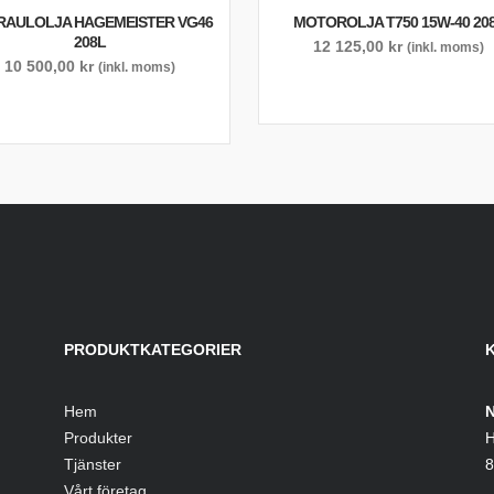
RAULOLJA HAGEMEISTER VG46
MOTOROLJA T750 15W-40 20
208L
12 125,00
kr
(inkl. moms)
10 500,00
kr
(inkl. moms)
PRODUKTKATEGORIER
Hem
N
Produkter
H
Tjänster
8
Vårt företag