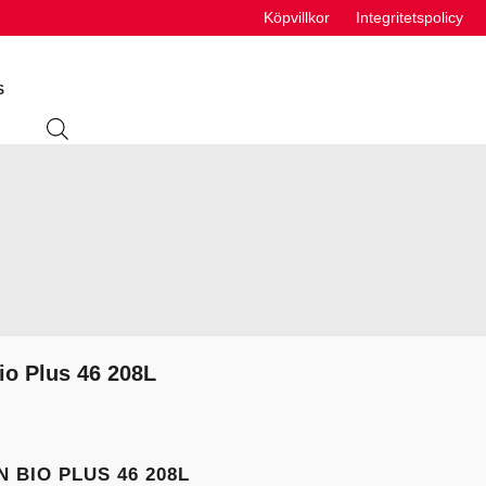
Köpvillkor
Integritetspolicy
S
ING
ABSORBENTER
R
VÄTSKEUTRUSTNING
S
io Plus 46 208L
VÄTSKOR
K
 BIO PLUS 46 208L