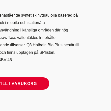
enastående syntetisk hydraulolja baserad på
ruk i mobila och stationära
användning i känsliga områden där hög
rav. T.ex. vattentäkter. Innehåller
nde tillsatser. Q8 Holbein Bio Plus består till
och finns upptagen på SPlistan.
BBV 46
TILL I VARUKORG