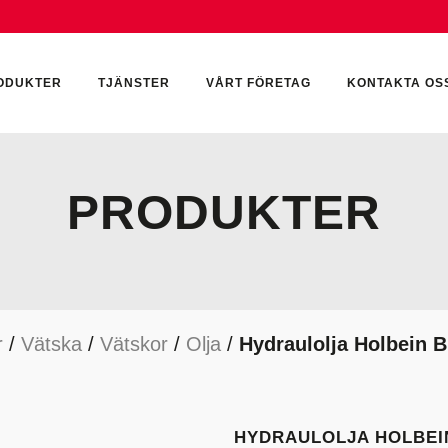
ODUKTER
TJÄNSTER
VÅRT FÖRETAG
KONTAKTA OS
PRODUKTER
CKUMULATORER
ELEKTRONIK
KEMI & SMÖRJN
ILTER
HYDRAULCYLINDRAR
KEMI
r
/
Vätska
/
Vätskor
/
Olja
/
Hydraulolja Holbein B
YDRAULIKTILLBEHÖR
HYDRAULMOTORER
YDRAULPUMPAR
HYDRAULTANKAR
YDRAULTÄTNINGAR
MÄTINSTRUMENT
HYDRAULOLJA HOLBEIN