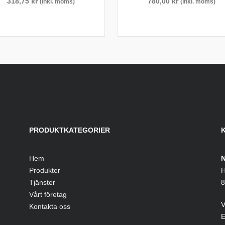
318,75
kr
780,00
kr
(inkl. moms)
(inkl. moms)
PRODUKTKATEGORIER
Hem
N
Produkter
H
Tjänster
8
Vårt företag
V
Kontakta oss
E