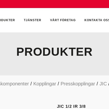
ODUKTER
TJÄNSTER
VÅRT FÖRETAG
KONTAKTA OS
PRODUKTER
CKUMULATORER
ELEKTRONIK
KEMI & SMÖRJN
ILTER
HYDRAULCYLINDRAR
KEMI
skomponenter
/
Kopplingar
/
Presskopplingar
/
JIC
YDRAULIKTILLBEHÖR
HYDRAULMOTORER
YDRAULPUMPAR
HYDRAULTANKAR
YDRAULTÄTNINGAR
MÄTINSTRUMENT
JIC 1/2 IR 3/8