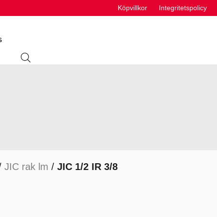
Köpvillkor
Integritetspolicy
S
ING
ABSORBENTER
R
VÄTSKEUTRUSTNING
S
/
JIC rak lm
/
JIC 1/2 IR 3/8
VÄTSKOR
K