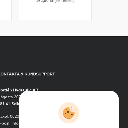
162,50
kr
(inkl. moms)
KONTAKTA & KUNDSUPPORT
ordén Hydraulic AB
ågesta 205
81 41 Sollefteå
äxel:
0620-161 41
-post:
info@nordenhydraulic.se