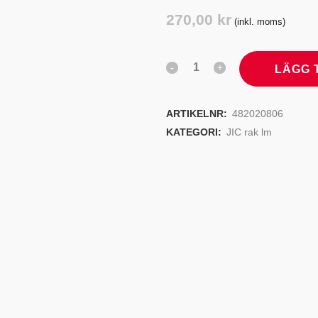
TYRSYSTEM
VENTILER
270,00
kr
(inkl. moms)
LJEKYLARE
LÄGG 
ARTIKELNR:
482020806
KATEGORI:
JIC rak lm