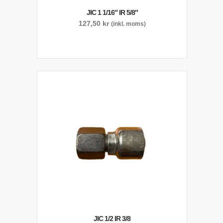
JIC 1 1/16″ IR 5/8″
127,50
kr
(inkl. moms)
JIC 1/2 IR 3/8