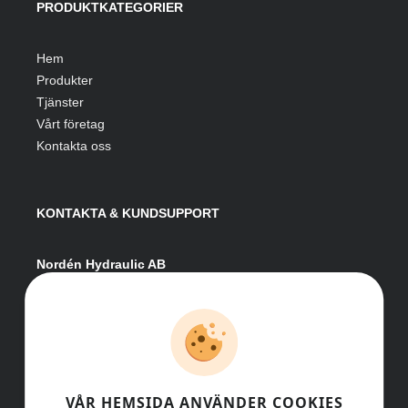
PRODUKTKATEGORIER
Hem
Produkter
Tjänster
Vårt företag
Kontakta oss
KONTAKTA & KUNDSUPPORT
Nordén Hydraulic AB
Hågesta 205
881 41 Sollefteå
Växel:
0620-161 41
E-post:
info@nordenhydraulic.se
Org-nr: 556531-8424
VÅR HEMSIDA ANVÄNDER COOKIES