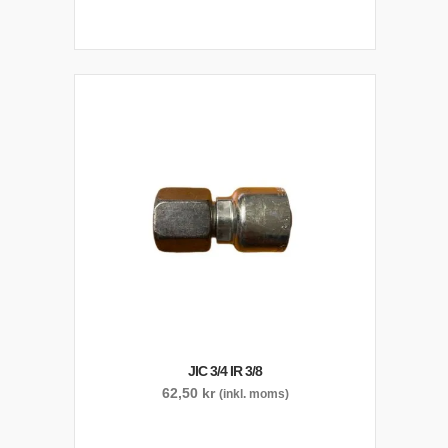
JIC 3/4 IR 3/8
62,50
kr
(inkl. moms)