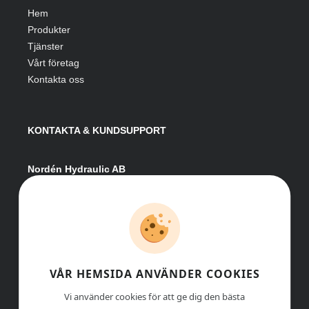
Hem
Produkter
Tjänster
Vårt företag
Kontakta oss
KONTAKTA & KUNDSUPPORT
Nordén Hydraulic AB
Hågesta 205
881 41 Sollefteå
Växel:
0620-161 41
E-post:
info@nordenhydraulic.se
Org-nr: 556531-8424
VÅR HEMSIDA ANVÄNDER COOKIES
Vi använder cookies för att ge dig den bästa