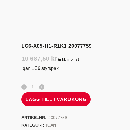
LC6-X05-H1-R1K1 20077759
10 687,50
kr
(inkl. moms)
Iqan LC6 styrspak
LÄGG TILL I VARUKORG
ARTIKELNR:
20077759
KATEGORI:
IQAN