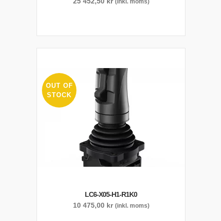
25 452,50
kr
(inkl. moms)
OUT OF
STOCK
LC6-X05-H1-R1K0
10 475,00
kr
(inkl. moms)