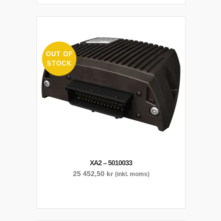
OUT OF
STOCK
XA2 – 5010033
25 452,50
kr
(inkl. moms)