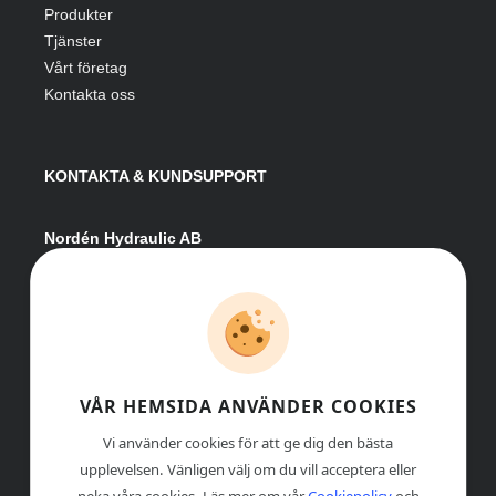
Produkter
Tjänster
Vårt företag
Kontakta oss
KONTAKTA & KUNDSUPPORT
Nordén Hydraulic AB
Hågesta 205
881 41 Sollefteå
Växel:
0620-161 41
E-post:
info@nordenhydraulic.se
Org-nr: 556531-8424
VÅR HEMSIDA ANVÄNDER COOKIES
Vi använder cookies för att ge dig den bästa
upplevelsen. Vänligen välj om du vill acceptera eller