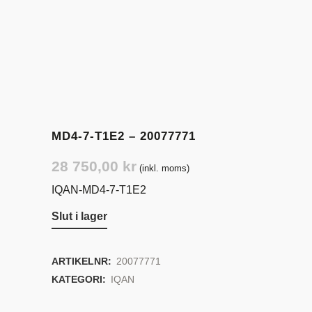
MD4-7-T1E2 – 20077771
28 750,00
kr
(inkl. moms)
IQAN-MD4-7-T1E2
Slut i lager
ARTIKELNR:
20077771
KATEGORI:
IQAN