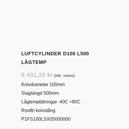
LUFTCYLINDER D100 L500
LÅGTEMP
8 431,25
kr
(inkl. moms)
Kolvdiameter 100mm
Slaglängd 500mm
Lågtemptätningar -40C +80C
Rostfri kolvstång
P1FS100LSX05000000