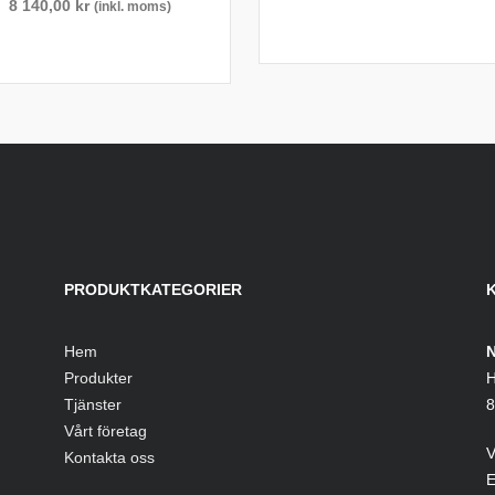
8 140,00
kr
(inkl. moms)
PRODUKTKATEGORIER
Hem
N
Produkter
H
Tjänster
8
Vårt företag
V
Kontakta oss
E