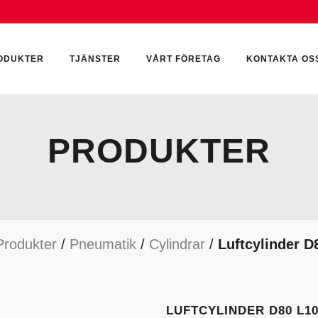
ODUKTER
TJÄNSTER
VÅRT FÖRETAG
KONTAKTA OS
PRODUKTER
CKUMULATORER
ELEKTRONIK
KEMI & SMÖRJN
ILTER
HYDRAULCYLINDRAR
KEMI
Produkter
/
Pneumatik
/
Cylindrar
/
Luftcylinder D
YDRAULIKTILLBEHÖR
HYDRAULMOTORER
YDRAULPUMPAR
HYDRAULTANKAR
YDRAULTÄTNINGAR
MÄTINSTRUMENT
LUFTCYLINDER D80 L1