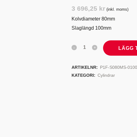
TYRSYSTEM
VENTILER
3 696,25
kr
(inkl. moms)
LJEKYLARE
Kolvdiameter 80mm
Slaglängd 100mm
LÄGG 
ARTIKELNR:
P1F-S080MS-0100
KATEGORI:
Cylindrar