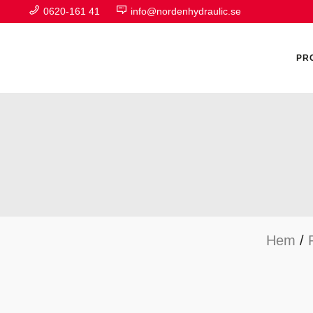
0620-161 41
info@nordenhydraulic.se
PR
A
F
Hem
/
H
H
H