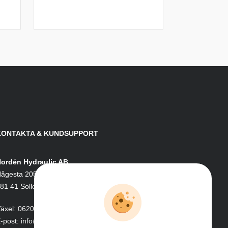
KONTAKTA & KUNDSUPPORT
ordén Hydraulic AB
ågesta 205
81 41 Sollefteå
äxel:
0620-161 41
-post:
info@nordenhydraulic.se