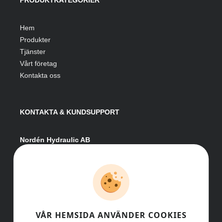
PRODUKTKATEGORIER
Hem
Produkter
Tjänster
Vårt företag
Kontakta oss
KONTAKTA & KUNDSUPPORT
Nordén Hydraulic AB
Hågesta 205
881 41 Sollefteå
Växel:
0620-161 41
E-post:
info@nordenhydraulic.se
Org-nr: 556531-8424
VÅR HEMSIDA ANVÄNDER COOKIES