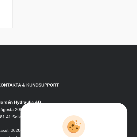
KONTAKTA & KUNDSUPPORT
ordén Hydraulic AB
ågesta 205
81 41 Sollefteå
äxel:
0620-161 41