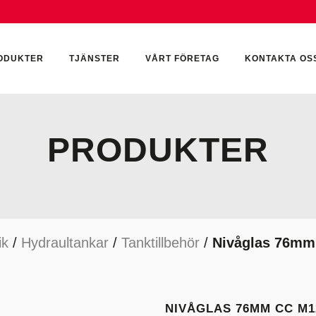
ODUKTER
TJÄNSTER
VÅRT FÖRETAG
KONTAKTA OS
PRODUKTER
CKUMULATORER
ELEKTRONIK
KEMI & SMÖRJN
ILTER
HYDRAULCYLINDRAR
KEMI
ik
/
Hydraultankar
/
Tanktillbehör
/
Nivåglas 76mm
YDRAULIKTILLBEHÖR
HYDRAULMOTORER
YDRAULPUMPAR
HYDRAULTANKAR
YDRAULTÄTNINGAR
MÄTINSTRUMENT
NIVÅGLAS 76MM CC M