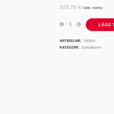
TYRSYSTEM
VENTILER
373,75
kr
(inkl. moms)
LJEKYLARE
LÄGG 
ARTIKELNR:
700004
KATEGORI:
Tanktillbehör