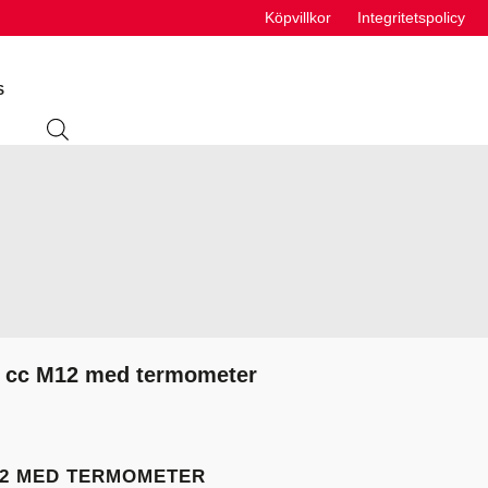
Köpvillkor
Integritetspolicy
S
ING
ABSORBENTER
R
VÄTSKEUTRUSTNING
S
 cc M12 med termometer
VÄTSKOR
K
12 MED TERMOMETER