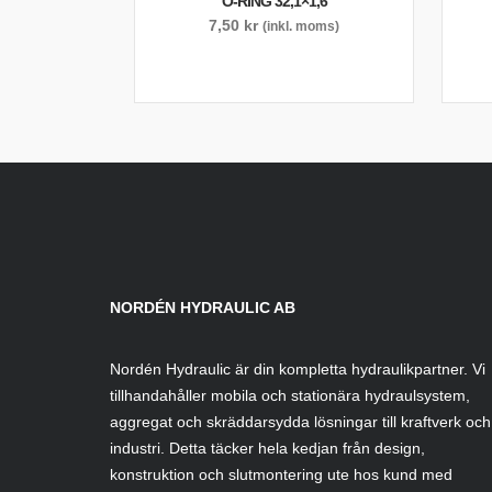
O-RING 32,1×1,6
7,50
kr
(inkl. moms)
NORDÉN HYDRAULIC AB
Nordén Hydraulic är din kompletta hydraulikpartner. Vi
tillhandahåller mobila och stationära hydraulsystem,
aggregat och skräddarsydda lösningar till kraftverk och
industri. Detta täcker hela kedjan från design,
konstruktion och slutmontering ute hos kund med