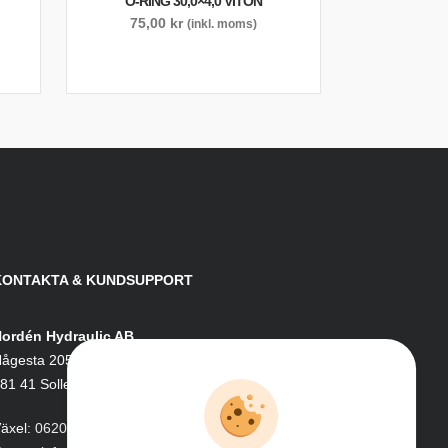
O-RING 30,0×4,0 VITON
75,00
kr
(inkl. moms)
KONTAKTA & KUNDSUPPORT
ordén Hydraulic AB
ågesta 205
81 41 Sollefteå
äxel:
0620-161 41