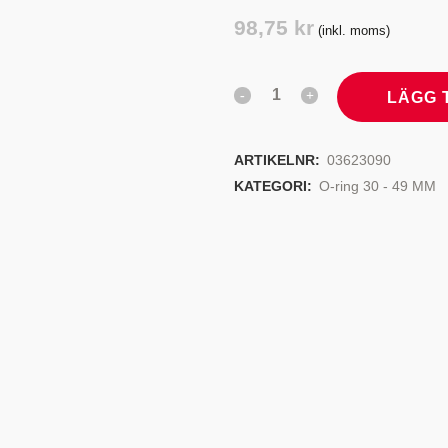
TYRSYSTEM
VENTILER
98,75
kr
(inkl. moms)
LJEKYLARE
LÄGG 
ARTIKELNR:
03623090
KATEGORI:
O-ring 30 - 49 MM