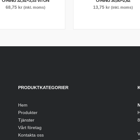
O-RING 32,92×3,53 VITON
O-RING 30,80×2,62
68,75
kr
13,75
kr
(inkl. moms)
(inkl. moms)
PRODUKTKATEGORIER
Hem
N
Produkter
H
Tjänster
8
Vårt företag
V
Kontakta oss