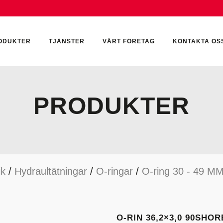
ODUKTER
TJÄNSTER
VÅRT FÖRETAG
KONTAKTA OS
PRODUKTER
CKUMULATORER
ELEKTRONIK
KEMI & SMÖRJN
ILTER
HYDRAULCYLINDRAR
KEMI
ik
/
Hydraultätningar
/
O-ringar
/
O-ring 30 - 49 M
YDRAULIKTILLBEHÖR
HYDRAULMOTORER
YDRAULPUMPAR
HYDRAULTANKAR
YDRAULTÄTNINGAR
MÄTINSTRUMENT
O-RIN 36,2×3,0 90SHOR