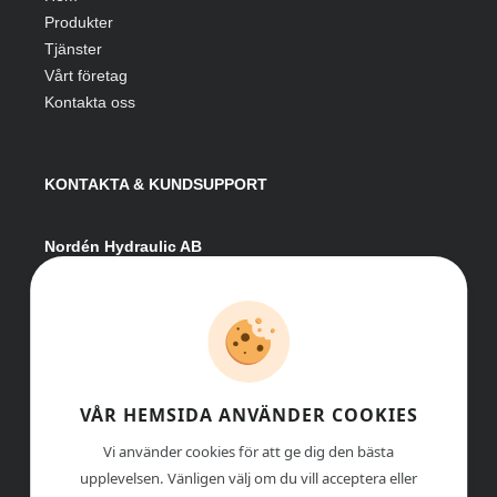
Produkter
Tjänster
Vårt företag
Kontakta oss
KONTAKTA & KUNDSUPPORT
Nordén Hydraulic AB
Hågesta 205
881 41 Sollefteå
Växel:
0620-161 41
E-post:
info@nordenhydraulic.se
Org-nr: 556531-8424
VÅR HEMSIDA ANVÄNDER COOKIES
Vi använder cookies för att ge dig den bästa
upplevelsen. Vänligen välj om du vill acceptera eller