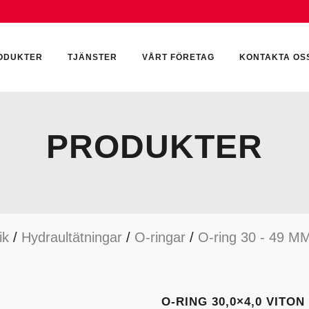
ODUKTER
TJÄNSTER
VÅRT FÖRETAG
KONTAKTA OS
PRODUKTER
CKUMULATORER
ELEKTRONIK
KEMI & SMÖRJN
ILTER
HYDRAULCYLINDRAR
KEMI
ik
/
Hydraultätningar
/
O-ringar
/
O-ring 30 - 49 M
YDRAULIKTILLBEHÖR
HYDRAULMOTORER
YDRAULPUMPAR
HYDRAULTANKAR
YDRAULTÄTNINGAR
MÄTINSTRUMENT
O-RING 30,0×4,0 VITON