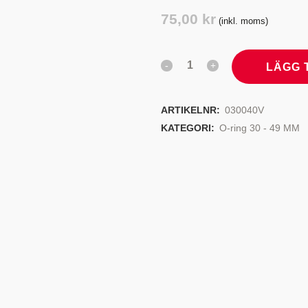
TYRSYSTEM
VENTILER
75,00
kr
(inkl. moms)
LJEKYLARE
LÄGG 
ARTIKELNR:
030040V
KATEGORI:
O-ring 30 - 49 MM