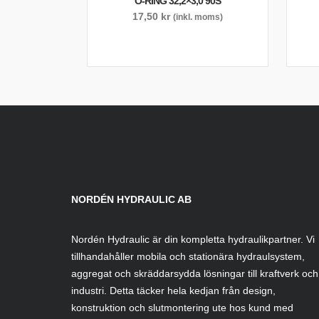
O-RING 32,2×3,0 90S
17,50
kr
(inkl. moms)
NORDÉN HYDRAULIC AB
Nordén Hydraulic är din kompletta hydraulikpartner. Vi
tillhandahåller mobila och stationära hydraulsystem,
aggregat och skräddarsydda lösningar till kraftverk och
industri. Detta täcker hela kedjan från design,
konstruktion och slutmontering ute hos kund med