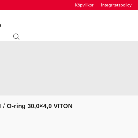
Köpvillkor
Integritetspolicy
S
ING
ABSORBENTER
R
VÄTSKEUTRUSTNING
S
M
/
O-ring 30,0×4,0 VITON
VÄTSKOR
K