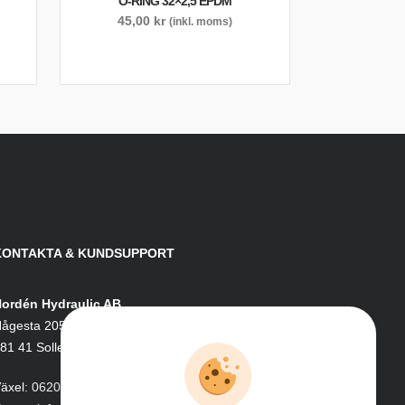
O-RING 32×2,5 EPDM
45,00
kr
(inkl. moms)
KONTAKTA & KUNDSUPPORT
ordén Hydraulic AB
ågesta 205
81 41 Sollefteå
äxel:
0620-161 41