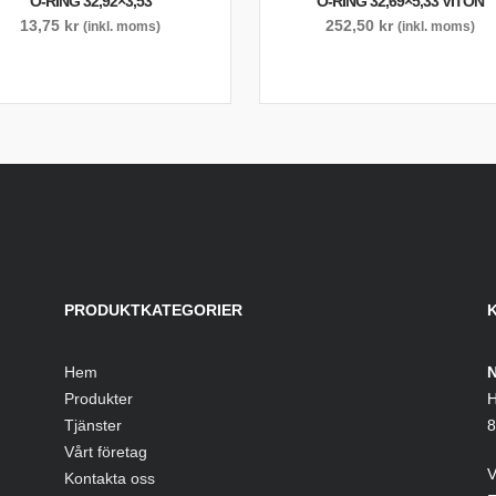
O-RING 32,92×3,53
O-RING 32,69×5,33 VITON
13,75
kr
252,50
kr
(inkl. moms)
(inkl. moms)
PRODUKTKATEGORIER
Hem
N
Produkter
H
Tjänster
8
Vårt företag
V
Kontakta oss