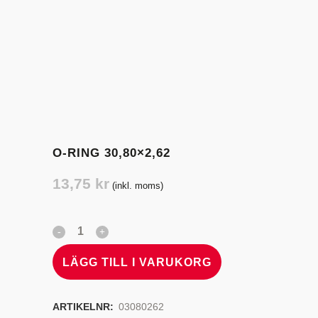
O-RING 30,80×2,62
13,75
kr
(inkl. moms)
LÄGG TILL I VARUKORG
ARTIKELNR:
03080262