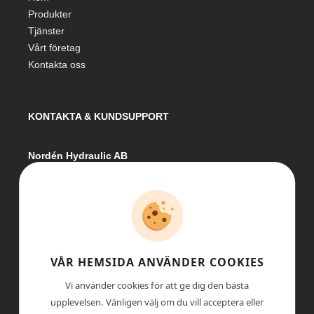
Produkter
Tjänster
Vårt företag
Kontakta oss
KONTAKTA & KUNDSUPPORT
Nordén Hydraulic AB
Hågesta 205
881 41 Sollefteå
Växel:
0620-161 41
E-post:
info@nordenhydraulic.se
Org-nr: 556531-8424
VÅR HEMSIDA ANVÄNDER COOKIES
Vi använder cookies för att ge dig den bästa
upplevelsen. Vänligen välj om du vill acceptera eller