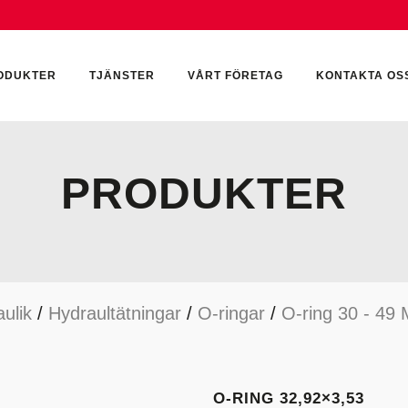
ODUKTER
TJÄNSTER
VÅRT FÖRETAG
KONTAKTA OS
PRODUKTER
CKUMULATORER
ELEKTRONIK
KEMI & SMÖRJN
ILTER
HYDRAULCYLINDRAR
KEMI
ulik
/
Hydraultätningar
/
O-ringar
/
O-ring 30 - 49
YDRAULIKTILLBEHÖR
HYDRAULMOTORER
YDRAULPUMPAR
HYDRAULTANKAR
YDRAULTÄTNINGAR
MÄTINSTRUMENT
O-RING 32,92×3,53