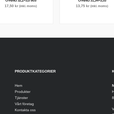
O-RING 32,2×3,0 90S
O-RING 31,34×3,53
17,50
kr
13,75
kr
(inkl. moms)
(inkl. moms)
PRODUKTKATEGORIER
Hem
N
Produkter
H
Tjänster
8
Vårt företag
V
Kontakta oss