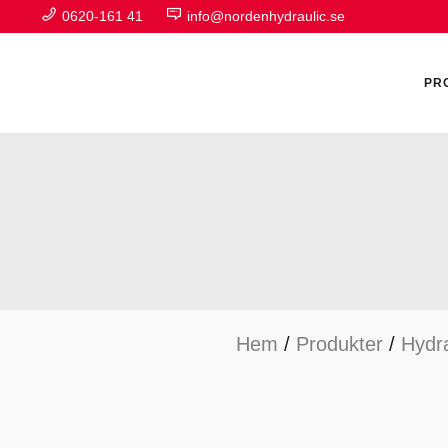
0620-161 41
info@nordenhydraulic.se
PR
A
F
Hem
/
Produkter
/
Hydra
H
H
H