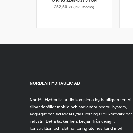
O-RING 32,69×5,33 VITON
252,50
kr
(inkl. moms)
NORDÉN HYDRAULIC AB
Nordén Hydraulic är din kompletta hydraulikpartner. Vi
tillhandahåller mobila och stationära hydraulsystem,
aggregat och skräddarsydda lösningar till kraftverk och
industri. Detta täcker hela kedjan från design,
konstruktion och slutmontering ute hos kund med