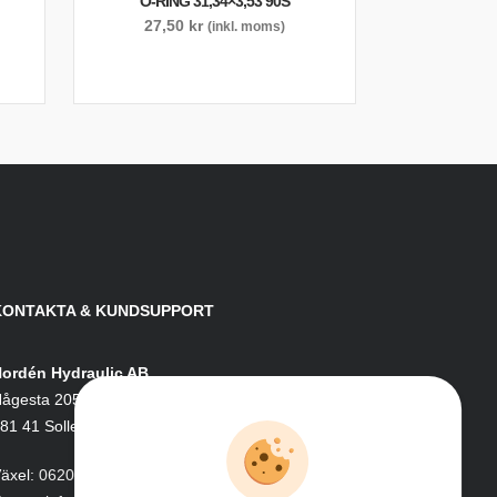
O-RING 31,34×3,53 90S
27,50
kr
(inkl. moms)
KONTAKTA & KUNDSUPPORT
ordén Hydraulic AB
ågesta 205
81 41 Sollefteå
äxel:
0620-161 41