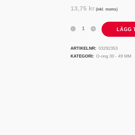
TYRSYSTEM
VENTILER
13,75
kr
(inkl. moms)
LJEKYLARE
LÄGG 
ARTIKELNR:
03292353
KATEGORI:
O-ring 30 - 49 MM