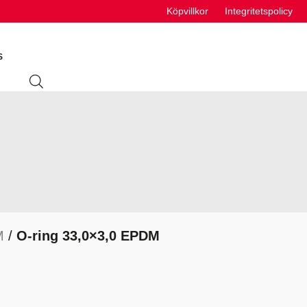
Köpvillkor
Integritetspolicy
S
ING
ABSORBENTER
R
VÄTSKEUTRUSTNING
S
M
/
O-ring 33,0×3,0 EPDM
VÄTSKOR
K