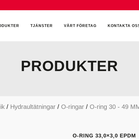
ODUKTER
TJÄNSTER
VÅRT FÖRETAG
KONTAKTA OS
PRODUKTER
CKUMULATORER
ELEKTRONIK
KEMI & SMÖRJN
ILTER
HYDRAULCYLINDRAR
KEMI
ik
/
Hydraultätningar
/
O-ringar
/
O-ring 30 - 49 M
YDRAULIKTILLBEHÖR
HYDRAULMOTORER
YDRAULPUMPAR
HYDRAULTANKAR
YDRAULTÄTNINGAR
MÄTINSTRUMENT
O-RING 33,0×3,0 EPDM