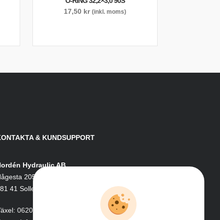
O-RING 32,2×3,0 90S
17,50
kr
(inkl. moms)
KONTAKTA & KUNDSUPPORT
ordén Hydraulic AB
ågesta 205
81 41 Sollefteå
äxel:
0620-161 41