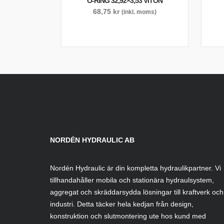
O-RING 32,92×3,53 VITON
68,75
kr
(inkl. moms)
NORDÉN HYDRAULIC AB
Nordén Hydraulic är din kompletta hydraulikpartner. Vi
tillhandahåller mobila och stationära hydraulsystem,
aggregat och skräddarsydda lösningar till kraftverk och
industri. Detta täcker hela kedjan från design,
konstruktion och slutmontering ute hos kund med