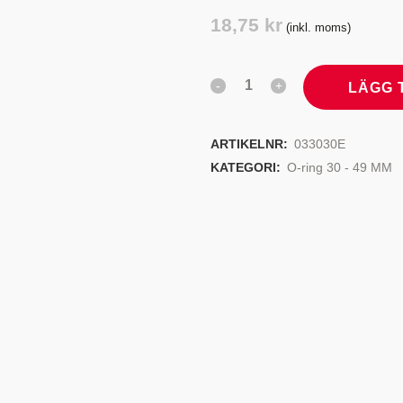
TYRSYSTEM
VENTILER
18,75
kr
(inkl. moms)
LJEKYLARE
LÄGG 
ARTIKELNR:
033030E
KATEGORI:
O-ring 30 - 49 MM