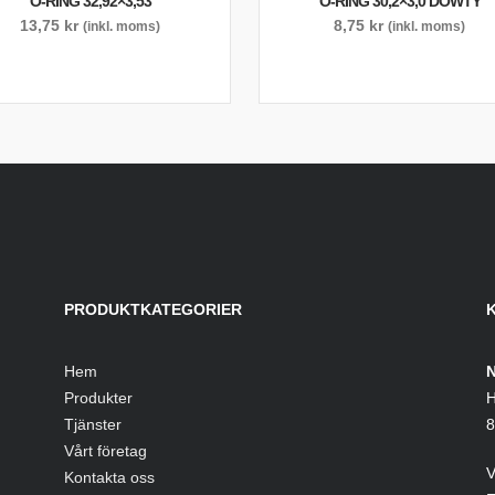
O-RING 32,92×3,53
O-RING 30,2×3,0 DOWTY
13,75
kr
8,75
kr
(inkl. moms)
(inkl. moms)
PRODUKTKATEGORIER
Hem
N
Produkter
H
Tjänster
8
Vårt företag
V
Kontakta oss