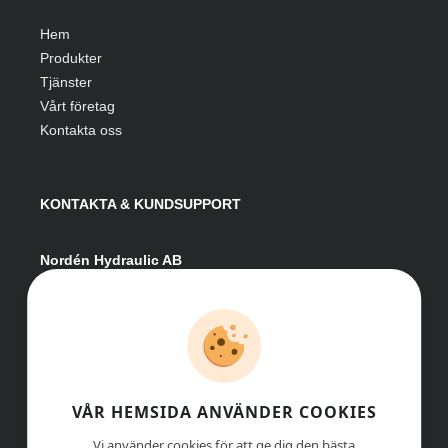
Hem
Produkter
Tjänster
Vårt företag
Kontakta oss
KONTAKTA & KUNDSUPPORT
Nordén Hydraulic AB
Hågesta 205
881 41 Sollefteå
Växel:
0620-161 41
E-post:
info@nordenhydraulic.se
Org-nr: 556531-8424
VÅR HEMSIDA ANVÄNDER COOKIES
Vi använder cookies för att ge dig den bästa