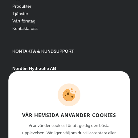
Produkter
Tjänster
Vårt företag
Kontakta oss
KONTAKTA & KUNDSUPPORT
Nordén Hydraulic AB
Hågesta 205
881 41 Sollefteå
Växel:
0620-161 41
E-post:
info@nordenhydraulic.se
Org-nr: 556531-8424
VÅR HEMSIDA ANVÄNDER COOKIES
Vi använder cookies för att ge dig den bästa
upplevelsen. Vänligen välj om du vill acceptera eller