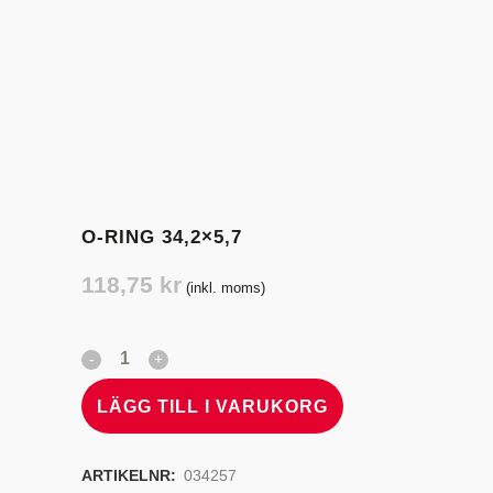
O-RING 34,2×5,7
118,75
kr
(inkl. moms)
LÄGG TILL I VARUKORG
ARTIKELNR:
034257