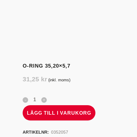
O-RING 35,20×5,7
31,25
kr
(inkl. moms)
LÄGG TILL I VARUKORG
ARTIKELNR:
0352057