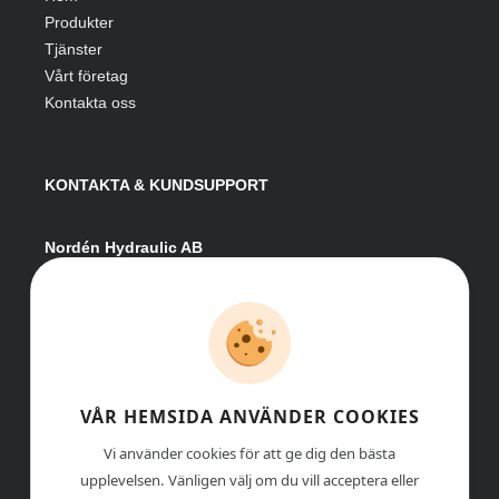
Produkter
Tjänster
Vårt företag
Kontakta oss
KONTAKTA & KUNDSUPPORT
Nordén Hydraulic AB
Hågesta 205
881 41 Sollefteå
Växel:
0620-161 41
E-post:
info@nordenhydraulic.se
Org-nr: 556531-8424
VÅR HEMSIDA ANVÄNDER COOKIES
Vi använder cookies för att ge dig den bästa
upplevelsen. Vänligen välj om du vill acceptera eller