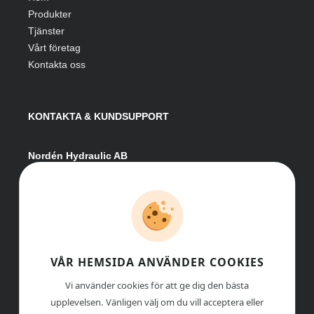
Produkter
Tjänster
Vårt företag
Kontakta oss
KONTAKTA & KUNDSUPPORT
Nordén Hydraulic AB
Hågesta 205
881 41 Sollefteå
Växel:
0620-161 41
E-post:
info@nordenhydraulic.se
Org-nr: 556531-8424
VÅR HEMSIDA ANVÄNDER COOKIES
Vi använder cookies för att ge dig den bästa
upplevelsen. Vänligen välj om du vill acceptera eller