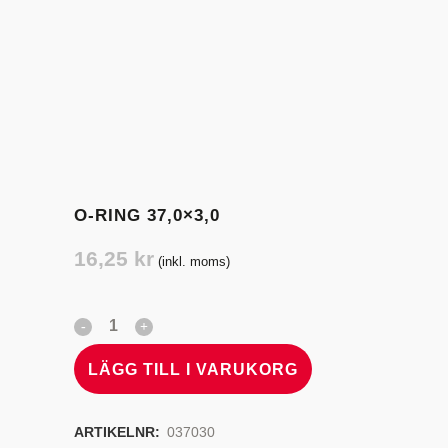
O-RING 37,0×3,0
16,25
kr
(inkl. moms)
LÄGG TILL I VARUKORG
ARTIKELNR:
037030