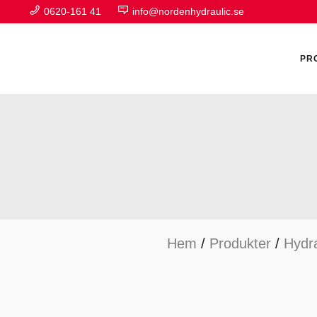
0620-161 41
info@nordenhydraulic.se
PR
A
F
Hem
/
Produkter
/
Hydra
H
H
H