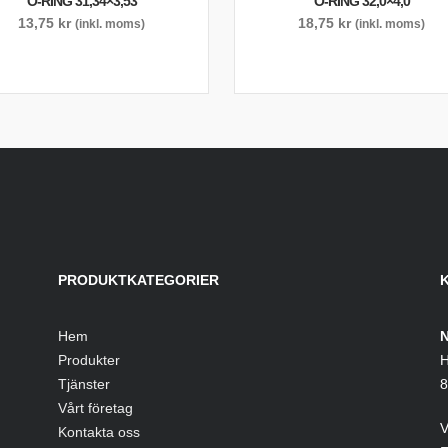
O-RING 31,34×3,53
O-RING 32,0×4,0
13,75
kr
18,75
kr
(inkl. moms)
(inkl. moms)
PRODUKTKATEGORIER
Hem
N
Produkter
H
Tjänster
8
Vårt företag
V
Kontakta oss