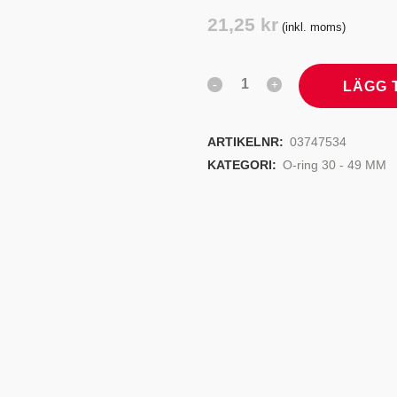
TYRSYSTEM
VENTILER
21,25
kr
(inkl. moms)
LJEKYLARE
LÄGG 
ARTIKELNR:
03747534
KATEGORI:
O-ring 30 - 49 MM