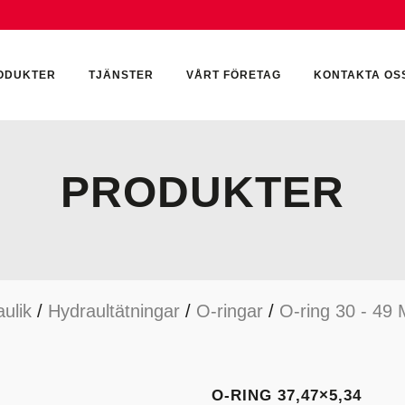
ODUKTER
TJÄNSTER
VÅRT FÖRETAG
KONTAKTA OS
PRODUKTER
CKUMULATORER
ELEKTRONIK
KEMI & SMÖRJN
ILTER
HYDRAULCYLINDRAR
KEMI
ulik
/
Hydraultätningar
/
O-ringar
/
O-ring 30 - 49
YDRAULIKTILLBEHÖR
HYDRAULMOTORER
YDRAULPUMPAR
HYDRAULTANKAR
YDRAULTÄTNINGAR
MÄTINSTRUMENT
O-RING 37,47×5,34