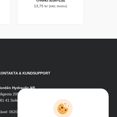
O-RING 30,80×2,62
13,75
kr
(inkl. moms)
KONTAKTA & KUNDSUPPORT
ordén Hydraulic AB
ågesta 205
81 41 Sollefteå
äxel:
0620-161 41