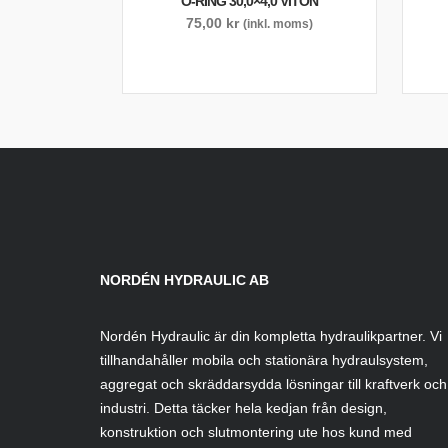
O-RING 30,0×4,0 VITON
75,00
kr
(inkl. moms)
NORDÉN HYDRAULIC AB
Nordén Hydraulic är din kompletta hydraulikpartner. Vi
tillhandahåller mobila och stationära hydraulsystem,
aggregat och skräddarsydda lösningar till kraftverk och
industri. Detta täcker hela kedjan från design,
konstruktion och slutmontering ute hos kund med