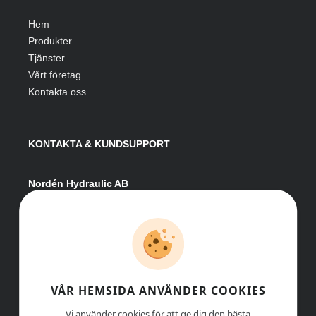
Hem
Produkter
Tjänster
Vårt företag
Kontakta oss
KONTAKTA & KUNDSUPPORT
Nordén Hydraulic AB
Hågesta 205
881 41 Sollefteå
Växel:
0620-161 41
E-post:
info@nordenhydraulic.se
Org-nr: 556531-8424
VÅR HEMSIDA ANVÄNDER COOKIES
Vi använder cookies för att ge dig den bästa