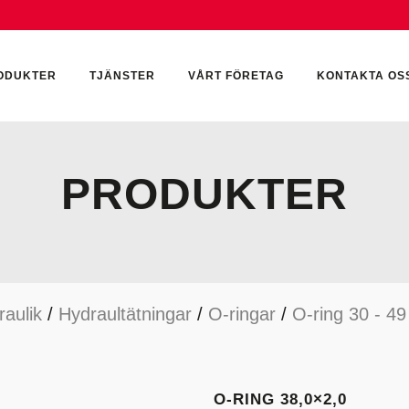
ODUKTER
TJÄNSTER
VÅRT FÖRETAG
KONTAKTA OS
PRODUKTER
CKUMULATORER
ELEKTRONIK
KEMI & SMÖRJN
ILTER
HYDRAULCYLINDRAR
KEMI
raulik
/
Hydraultätningar
/
O-ringar
/
O-ring 30 - 4
YDRAULIKTILLBEHÖR
HYDRAULMOTORER
YDRAULPUMPAR
HYDRAULTANKAR
YDRAULTÄTNINGAR
MÄTINSTRUMENT
O-RING 38,0×2,0