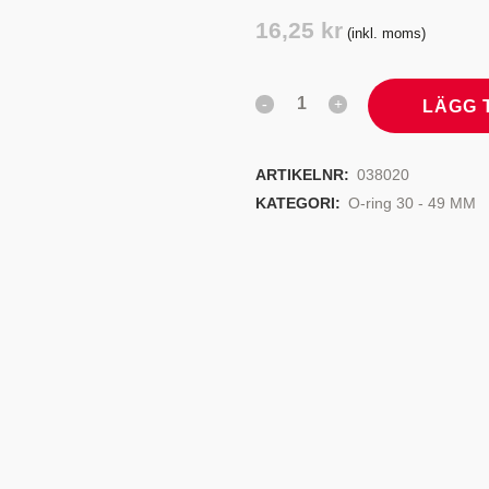
TYRSYSTEM
VENTILER
16,25
kr
(inkl. moms)
LJEKYLARE
LÄGG 
ARTIKELNR:
038020
KATEGORI:
O-ring 30 - 49 MM