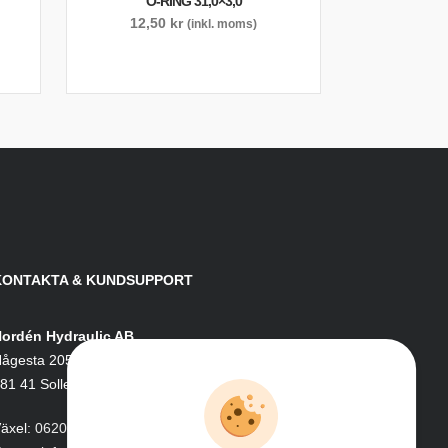
O-RING 31,0×3,0
12,50
kr
(inkl. moms)
KONTAKTA & KUNDSUPPORT
ordén Hydraulic AB
ågesta 205
81 41 Sollefteå
äxel:
0620-161 41