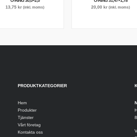
O-RING 30,0×2,0
O-RING 31,47×1,78
13,75
kr
20,00
kr
(inkl. moms)
(inkl. moms)
PRODUKTKATEGORIER
Hem
N
Produkter
H
Tjänster
8
Vårt företag
V
Kontakta oss