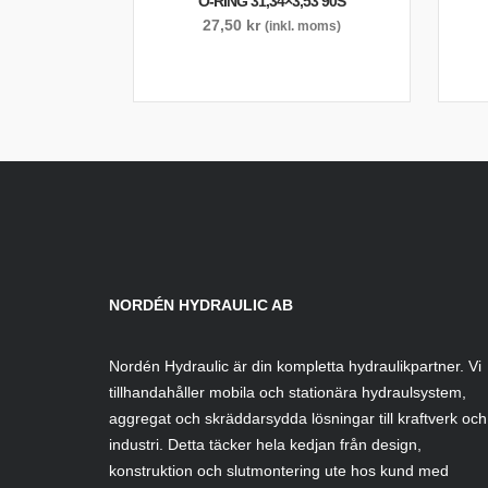
O-RING 31,34×3,53 90S
27,50
kr
(inkl. moms)
NORDÉN HYDRAULIC AB
Nordén Hydraulic är din kompletta hydraulikpartner. Vi
tillhandahåller mobila och stationära hydraulsystem,
aggregat och skräddarsydda lösningar till kraftverk och
industri. Detta täcker hela kedjan från design,
konstruktion och slutmontering ute hos kund med