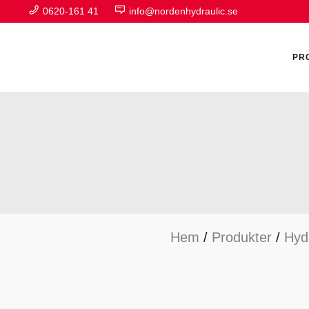
0620-161 41
info@nordenhydraulic.se
PR
A
F
Hem
/
Produkter
/
Hyd
H
H
H