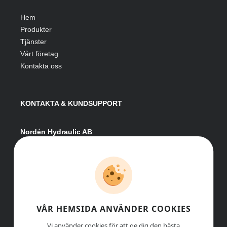
Hem
Produkter
Tjänster
Vårt företag
Kontakta oss
KONTAKTA & KUNDSUPPORT
Nordén Hydraulic AB
Hågesta 205
881 41 Sollefteå
Växel:
0620-161 41
E-post:
info@nordenhydraulic.se
Org-nr: 556531-8424
VÅR HEMSIDA ANVÄNDER COOKIES
Vi använder cookies för att ge dig den bästa